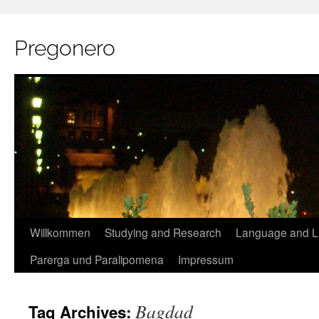
Pregonero
Skip
Willkommen
Studying and Research
Language and Li
to
Parerga und Paralipomena
Impressum
content
Bagdad
Tag Archives: