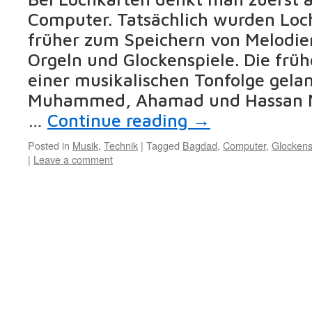
Computer. Tatsächlich wurden Loch
früher zum Speichern von Melodie
Orgeln und Glockenspiele. Die frü
einer musikalischen Tonfolge gela
Muhammed, Ahamad und Hassan M
…
Continue reading
→
Posted in
Musik
,
Technik
|
Tagged
Bagdad
,
Computer
,
Glockens
|
Leave a comment