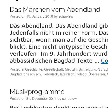
Das Märchen vom Abendland
Posted on
15. January 2018
by
schaefew
Das Abendland. Das Abendland gibt
Jedenfalls nicht in reiner Form. D
sichtbar, wenn man auf die Geschi
blickt. Eine nicht untypische Gesc
verlaufen: Im 9. Jahrhundert wur
abbassidischen Bagdad Texte …
Co
Posted in
Geschichte
,
Gesellschaft
,
Medizin
,
Schreibung
,
Sprac
Bagdad
,
grieschisch
,
Hebräisch
,
lateinisch
,
Toledo
,
Übersetzer
,
Musikprogramme
Posted on
31. December 2011
by
schaefew
Bei Lochkarten denkt man zuerst a